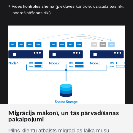
Vides kontroles shēma (piekļuves kontrole, uzraudzības rīki,
nodrošināšanas rīki)
Migrācija mākonī, un tās pārvadīšanas
pakalpojumi
Pilns klientu atbalsts migrācijas laikā mūsu