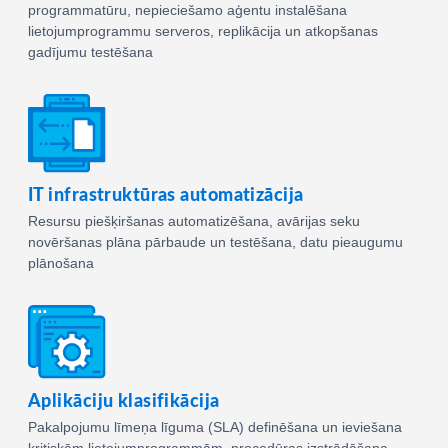
programmatūru, nepieciešamo aģentu instalēšana
lietojumprogrammu serveros, replikācija un atkopšanas
gadījumu testēšana
IT infrastruktūras automatizācija
Resursu piešķiršanas automatizēšana, avārijas seku
novēršanas plāna pārbaude un testēšana, datu pieaugumu
plānošana
Aplikāciju klasifikācija
Pakalpojumu līmeņa līguma (SLA) definēšana un ieviešana
kritiskām lietojumprogrammām, procedūras izstrādāšana