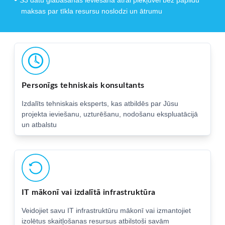
maksas par tīkla resursu noslodzi un ātrumu
Personīgs tehniskais konsultants
Izdalīts tehniskais eksperts, kas atbildēs par Jūsu
projekta ieviešanu, uzturēšanu, nodošanu ekspluatācijā
un atbalstu
IT mākonī vai izdalītā infrastruktūra
Veidojiet savu IT infrastruktūru mākonī vai izmantojiet
izolētus skaitļošanas resursus atbilstoši savām