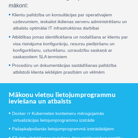
mākonī:
Klientu palīdzība un konsultācijas par operatīvajiem
uzdevumiem, ieskaitot ikdienas serveru administrēšanu un
atbalstu optimālai IT infrastruktūras darbībai
Atbildības jomas identificēšana un nodalīšana ar klientu par
visa risinājuma konfigurāciju, resursu piešķiršanu un
konfigurēšanu, uzturēšanu, uzraudzību saskaņā ar
saskaņotiem SLA termiņiem
Procedūru un dokumentācijas sastādīšanas palīdzība
atbilstoši klienta iekšējām prasībām un vēlmēm
Mākoņu vietņu lietojumprogrammu
ieviešana un atbalsts
Docker гт Kubernetes konteineru mērogojamās
virtualizācijas lietojumprogrammu izstrāde
Pašapkalpošanās lietojumprogrammā izstrādātājiem
S3 datu glabāšanas ieviešana ātrai piekļuvei bez papildu