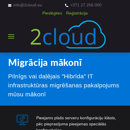
info@2cloud.eu
+371 27 266 000
Pieslēgties
Reģistrācija
Migrācija mākonī
Pilnīgs vai daļējais "Hibrīda" IT
infrastruktūras migrēšanas pakalpojums
mūsu mākonī
Pieejams plašs serveru konfigurāciju klāsts,
pēc pieprasījuma pieejamas speciālās
konfigurācijas