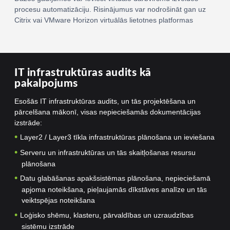
procesu automatizāciju. Risinājumus var nodrošināt gan uz
Citrix vai VMware Horizon virtuālās lietotnes platformas
IT infrastruktūras audits kā
pakalpojums
Esošās IT infrastruktūras audits, un tās projektēšana un
pārcelšana mākonī, visas nepieciešamās dokumentācijas
izstrāde:
Layer2 / Layer3 tīkla infrastruktūras plānošana un ieviešana
Serveru un infrastruktūras un tās skaitļošanas resursu
plānošana
Datu glabāšanas apakšsistēmas plānošana, nepieciešamā
apjoma noteikšana, pieļaujamās dīkstāves analīze un tās
veiktspējas noteikšana
Loģisko shēmu, klasteru, pārvaldības un uzraudzības
sistēmu izstrāde