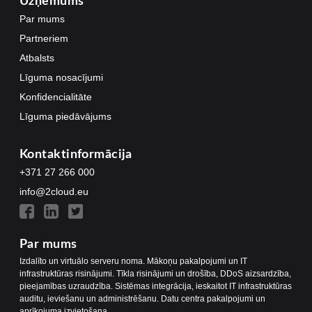
Uzņēmums
Par mums
Partneriem
Atbalsts
Līguma nosacījumi
Konfidencialitāte
Līguma piedāvājums
Kontaktinformācija
+371 27 266 000
info@2cloud.eu
Par mums
Izdalīto un virtuālo serveru noma. Mākoņu pakalpojumi un IT
infrastruktūras risinājumi. Tīkla risinājumi un drošība, DDoS aizsardzība,
pieejamības uzraudzība. Sistēmas integrācija, ieskaitot IT infrastruktūras
auditu, ieviešanu un administrēšanu. Datu centra pakalpojumi un
aprīkojuma izvietošana.