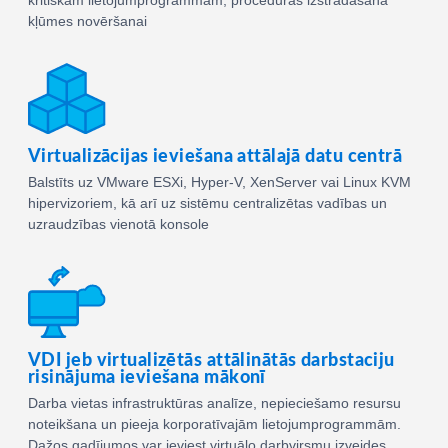
kļūmes novēršanai
Virtualizācijas ieviešana attālajā datu centrā
Balstīts uz VMware ESXi, Hyper-V, XenServer vai Linux KVM
hipervizoriem, kā arī uz sistēmu centralizētas vadības un
uzraudzības vienotā konsole
VDI jeb virtualizētās attālinātās darbstaciju
risinājuma ieviešana mākonī
Darba vietas infrastruktūras analīze, nepieciešamo resursu
noteikšana un pieeja korporatīvajām lietojumprogrammām.
Dažos gadījumos var ieviest virtuālo darbvirsmu izveides