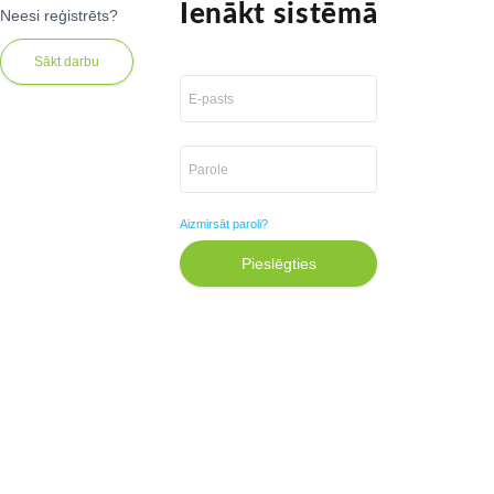
Ienākt sistēmā
Neesi reģistrēts?
Sākt darbu
Aizmirsāt paroli?
Pieslēgties